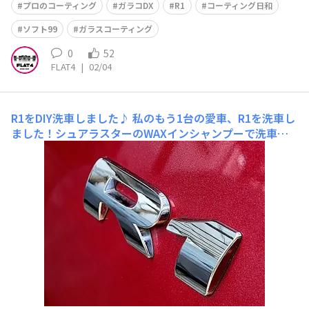
プロのコーティング
ガラコDX
R1
コーティング日和
ソフト99
ガラスコーティング
0
52
FLAT4
|
02/04
R1をDIY洗車しました♪
私のもう1台の愛車、R1を洗車し
ました！シュアラスターのWAXインシャンプーで洗車！
拭き上げたあと、フクピカGen5で仕上げました！クリス
タルキーパーコーティングしてあるので、艶が違いますね
♪無塗装樹脂コーティングも行いました。タイヤはノータ
ッチで黒々に！週末はオフ会に遠征なので、準備万端で
す！