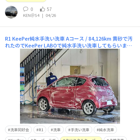
0
57
KEN＠S4
|
04/26
R1 KeePer純水手洗い洗車 Aコース / 84,126km
黄砂で汚
れたのでKeePer LABOで純水手洗い洗車してもらいまし
た。クリスタルキーパーコーティングの点検洗車なので、
料金は無料です。
洗車同好会
R1
洗車
手洗い洗車
純水洗車