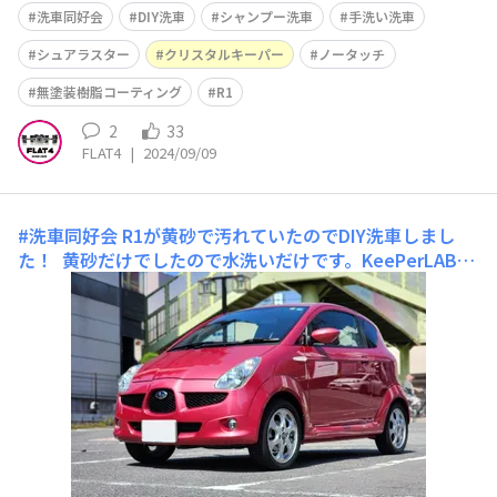
洗車同好会
DIY洗車
シャンプー洗車
手洗い洗車
シュアラスター
クリスタルキーパー
ノータッチ
無塗装樹脂コーティング
R1
2
33
FLAT4
|
2024/09/09
#洗車同好会
R1が黄砂で汚れていたのでDIY洗車しまし
た！ 黄砂だけでしたので水洗いだけです。KeePerLABO
でクリスタルキーパーコーティングしてあるので、ピカピ
カ✨です！