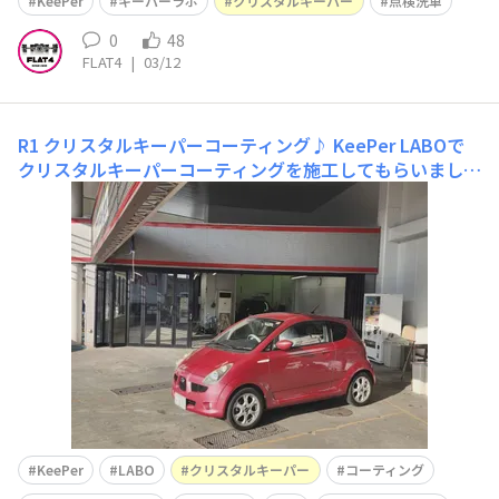
KeePer
キーパーラボ
クリスタルキーパー
点検洗車
0
48
FLAT4
|
03/12
R1 クリスタルキーパーコーティング♪
KeePer LABOで
クリスタルキーパーコーティングを施工してもらいまし
た。今回で7回目の施工となります。前回の施工から約1年
11ヶ月、11,733km走行してました。本来なら1年間耐久
のクリスタルキーパーなのですが2年近く経ってもまだ水
弾きはしていてとてもいい状態でした。(砂ぼこりがのっ
ててめっ
KeePer
LABO
クリスタルキーパー
コーティング