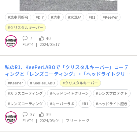
洗車同好会
DIY
洗車
水洗い
R1
KeePer
クリスタルキーパー
7
40
FLAT4
|
2024/05/17
私のR1、KeePerLABOで「クリスタルキーパー」コーテ
ィングと「レンズコーティング」+「ヘッドライトクリー
ン＆プロテクト」セットを施工してもらいました ピカピ
KeePer
KeePerLABO
クリスタルキーパー
カツルツルになりました✨✨😊
ガラスコーティング
ヘッドライトクリーン
レンズプロテクト
レンズコーティング
キーパーラボ
R1
ヘッドライト磨き
37
39
FLAT4
|
2024/03/04
|
フリートーク