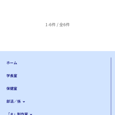
1-6件 / 全6件
ホーム
学長室
保健室
部活／係
「＃」制作室