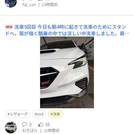
fuji_san
|
13時間前
洗車5回目
今日も朝4時に起きて洗車のためにスタン
NEW
ドへ。風が強く酷暑の中では涼しい中洗車しました。最近
クーラー付けっ放しだから燃費悪いなーと思っていたので
すが、洗車後に空気圧を確認すると4輪とも減っていたの
で、これだー！ってなりました。 特にリアが結構抜けて
ましたね。フルタイムAWDの車を所持するのが初めてな
の
レヴォーグ
vn5
洗車
0
38
おきぽん
|
21時間前