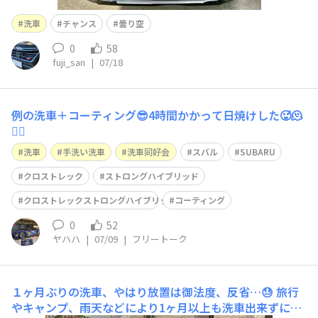
洗車
チャンス
曇り空
0
58
fuji_san
|
07/18
例の洗車＋コーティング😎4時間かかって日焼けした🥵🫠
😵‍💫
洗車
手洗い洗車
洗車同好会
スバル
SUBARU
クロストレック
ストロングハイブリッド
クロストレックストロングハイブリッド
コーティング
0
52
ヤハハ
|
07/09
|
フリートーク
１ヶ月ぶりの洗車、やはり放置は御法度、反省…😓
旅行
やキャンプ、雨天などにより1ヶ月以上も洗車出来ずにい