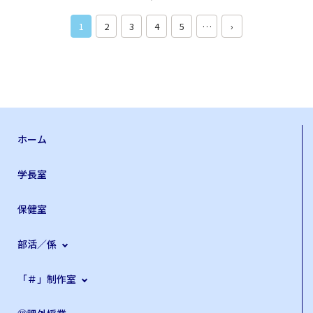
1
2
3
4
5
…
›
ホーム
学長室
保健室
部活／係
「＃」制作室