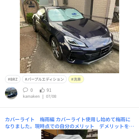
たら、砂埃や鉄粉、ブレーキダストがこびり付いて酷いこ
とに…😱何とか汚れも落ち、赤茶けたホイールも本来の
ハイラスター色に復活しました…🥰やはり放置はいけませ
んな。 反省…🙇‍♂️ビフォーを撮り忘れました。赤茶けた
ホイールも、何とかハイラスター色に
BRZ
パープルエディション
洗車
0
91
kamaken
|
07/08
カバーライト 梅雨編
カバーライト使用し始めて梅雨に
なりました。現時点での自分のメリット デメリットを。
メリット1.洗車に追われない（本当楽）2.ケミカルの減り