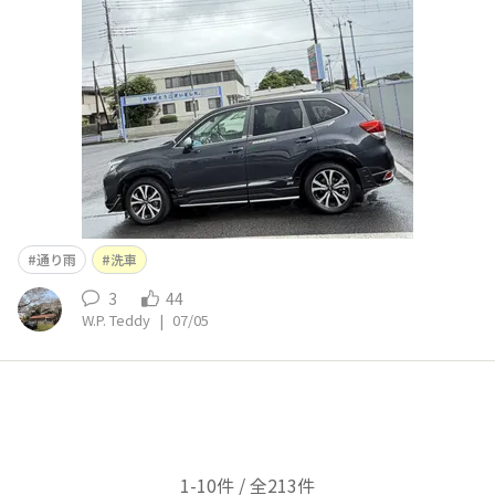
通り雨
洗車
3
44
W.P. Teddy
|
07/05
1-10件 / 全213件