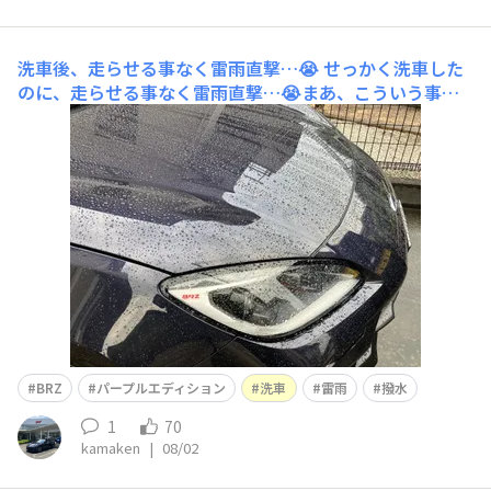
洗車後、走らせる事なく雷雨直撃…😭
せっかく洗車した
のに、走らせる事なく雷雨直撃…😭まあ、こういう事も
あるわな…😓Crystal keeperとコメリシャンプーのおか
げで元気に撥水中。昨日の夕方に洗車してピカピカ✨にな
ったパープルエディション❣️走らせる事なく雷雨直撃…😭
磨き上げたボディに雷雨が容赦なく降り注ぎます。撥水力
はしっかり維
BRZ
パープルエディション
洗車
雷雨
撥水
1
70
kamaken
|
08/02