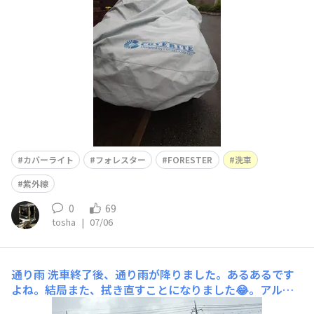
が激減デメリット1.雨降ってる際のカバー外しが面倒2.雨
上がりに、タイミング見計らってカバーかける必要あり世
の中にパーフェクトはありませんです。
カバーライト
フォレスター
FORESTER
洗車
紫外線
0
69
tosha
|
07/06
通り雨
洗車終了後、通り雨が降りました。あるあるです
よね。結局また、拭き直すことになりました😂。アルミ
ホイールの汚れも気になり、勢いで拭き取りました。