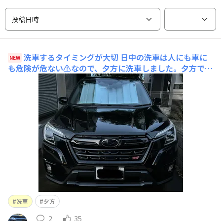
投稿日時
洗車するタイミングが大切
日中の洗車は人にも車に
NEW
も危険が危ない⚠️なので、夕方に洗車しました。夕方でも
暑いですが、陽射しがないので車には優しい環境です。泡
洗車でピカピカ🚙✨もちろん、自分は汗だく💦おまけに蚊
🦟の餌食に…
洗車
夕方
2
35