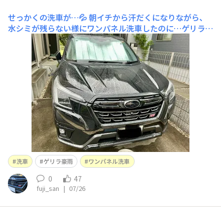
せっかくの洗車が…💦
朝イチから汗だくになりながら、
水シミが残らない様にワンパネル洗車したのに…ゲリラ豪
雨☔️全てリセットです😓
洗車
ゲリラ豪雨
ワンパネル洗車
0
47
fuji_san
|
07/26