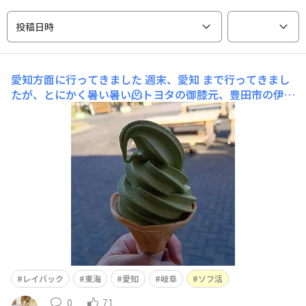
投稿日時
愛知方面に行ってきました
週末、愛知 まで行ってきまし
たが、とにかく暑い暑い🫠トヨタの御膝元、豊田市の伊勢
湾岸道(新東名)高架下は日陰でも42℃を記録😳 このあ
たり一部、片側6車線のすごく広い道路でしたが、結構な
クルマが右に左に忙しく進路を変える「本場・名古屋走
り」を繰り広げ、けっこう走行難易度高めでした😅新東名
の高架下な
レイバック
東海
愛知
岐阜
ソフ活
0
71