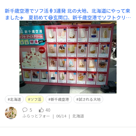
新千歳空港でソフ活🍦3連発
北の大地、北海道にやって来
ました✈️ 夏初めて😆玄関口、新千歳空港でソフトクリー
ム選手権が開催中で、到着時と出発時で3発いってしまい
ました😋 まさに「試される大地」(胃袋が😅)21 北海道
興農社 牧場直送ソフト17 東亜珈琲館 エスプレッソソ
フト19 わかさいも本舗 あんぽてソフト1番気になったの
は
北海道
ソフ活
新千歳空港
試される大地
5
40
ふらっとフォー
|
06/14
|
北海道