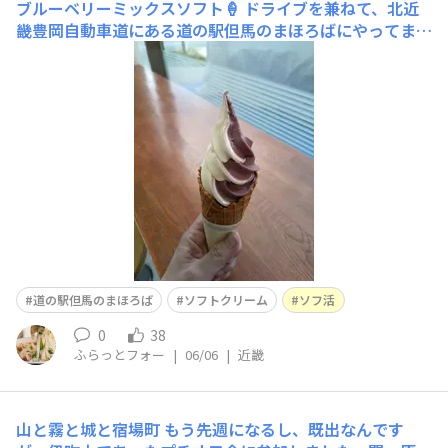
ブルーベリーミックスソフト🍦
ドライブを兼ねて、北近
畿豊岡自動車道にある道の駅但馬のまほろばにやってまい
りました🚗着くなり真っ先にフードコートに😋 ブルー
ベリーソフト🍦がラインナップに加わっていましたので、
ミックスを食しましたミルクのソフトクリームと、ブルー
ベリーのシャーベットのキメラみたいな、少し不思議な食
感でした😆物産コーナ
道の駅但馬のまほろば
ソフトクリーム
ソフ活
0
38
ふらっとフォー
|
06/06
|
近畿
山と霧と城と宿場町
もう先週になるし、既出なんです