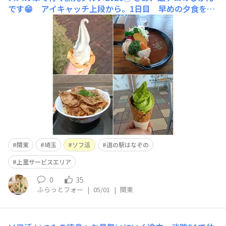
です😁 アイキャッチ上段から。1日目 早めの夕食を埼
玉県内の「道の駅はなぞの」で。ソフトクリームとカレー
は、やっぱり外せませんね(ほうとう完食から、まだ３時
間ちょっと😅)彩りのよい、地の野菜１０種カレー、なか
なかグットでした😋生乳ソフトクリーム🍦地のもの野菜1
0種カレー🍛😋関越道
関東
埼玉
ソフ活
道の駅はなぞの
上里サービスエリア
0
35
ふらっとフォー
|
05/01
|
関東