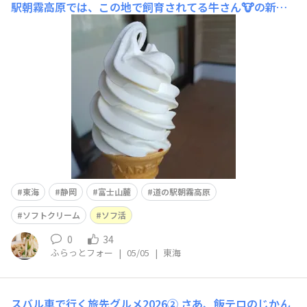
駅朝霧高原では、この地で飼育されてる牛さん🐮の新鮮
な牛乳を使った、風味豊かでほんとうに美味しい、あさぎ
りソフトクリーム🍦が売られています😋 自分の中で
は、確実に５本の指に入ります グルメというか、ただの
ソフ活でしたね😅しかし、ホットミルクも、とても美味
しい！
東海
静岡
富士山麓
道の駅朝霧高原
ソフトクリーム
ソフ活
0
34
ふらっとフォー
|
05/05
|
東海
スバル車で行く旅先グルメ2026②
さあ、飯テロのじかん