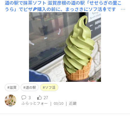
道の駅で抹茶ソフト
滋賀彦根の道の駅「せせらぎの里こ
うら」でピザ🍕購入の前に、まっさきにソフ活🍦です こ
のために来たといっても過言ではありません😋抹茶ソフ
トですここの「ほうじ茶ソフト」、 くまこ さんが投稿で
紹介されてから、ずっと来たかったのですほうじ茶の時期
は過ぎて抹茶ソフトになっていました😅
滋賀
道の駅
ソフ活
3
27
ふらっとフォー
|
03/10
|
近畿