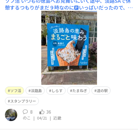
ソフ活
いつもの徳島へお見舞いにいく途中、淡路SAで休
憩するつもりがまだ９時なのに🅿️いっぱいだったので、ハ
イウェイオアシスの方へ行きますとガラガラ🏎️で、この
看板をみつけた息子が朝から🍦釜揚げしらすに海苔まで
😂んー、マズくはないしそれぞれが美味しいから次は別
で食べたいかもとか思いつつ、ソフ活ネタにはもって
ソフ活
淡路島
しらす
たまねぎ
道の駅
スタンプラリー
8
36
のこ
|
04/21
|
近畿