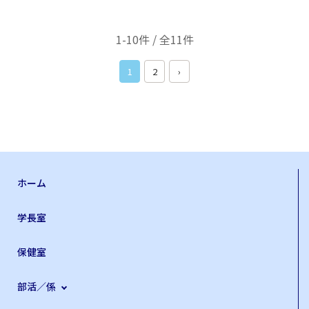
1-10件 / 全11件
1
2
›
ホーム
学長室
保健室
部活／係