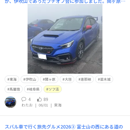
が、伊吹山であったプチオフ会に参加しました。関ヶ原古
戦場跡を通ったときには曇り空だったんですが、標高700
mを越えたくらいから、前方に霧が立ち込め、アイサイト
Xも使用不能になってました😫山頂駐車場に着いたところ
で撮ったのがアイキャッチです。その後、幹事をかってで
てくださ
東海
伊吹山
関ヶ原
大垣
恵那峡
苗木城
馬籠宿
岐阜県
ソフ活
4
89
わたお
|
06/01
|
東海
スバル車で行く旅先グルメ2026③
富士山の西にある道の