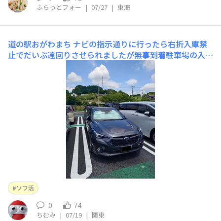
ふらっとフォー
|
07/27
|
東海
道の駅おがわまち
ナビの指示通りに行ったら右折入庫禁
止でだいぶ遠回りさせられましたが無事到着駐車場の入庫
待機列が出来ていて大繁盛してました早目のランチにコ〜
ンな華麗うどんに小川町コロッケのせちゃいましたとうも
ろこしの甘みが効いたカレーうどんです奥に写っているの
はお子様うどんデザートにおがわ庵のこがしみたらし団子
串1本
ソフ活
0
74
ちむみ
|
07/19
|
関東