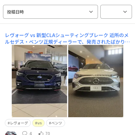
投稿日時
レヴォーグ vs 新型CLAシューティングブレーク
近所のメ
ルセデス・ベンツ正規ディーラーで、発売されたばかりの
新型CLA シューティングブレークを見てきました。CLA
シューティングブレークはもともとワゴンとしては比較的
コンパクトなモデルでしたが、今回のフルモデルチェンジ
でボディサイズが拡大され、レヴォーグに近いサイズへと
進化しています。価格帯こそ
レヴォーグ
vn
ベンツ
4
70