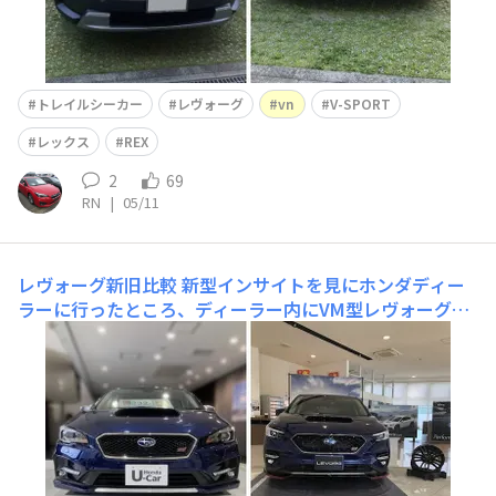
トレイルシーカー
レヴォーグ
vn
V-SPORT
レックス
REX
2
69
RN
|
05/11
レヴォーグ新旧比較
新型インサイトを見にホンダディー
ラーに行ったところ、ディーラー内にVM型レヴォーグの
1.6STI Sportの中古車が展示されていました‼ 今回は両親
も乗っているVN型レヴォーグと比較していこうと思いま
す。VMはスマートな外観が特徴ですが、VNはダイナミッ
クで力強いですね ちなみにVMはラピスブルー