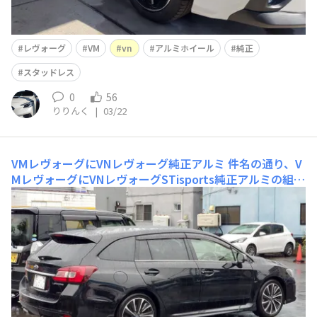
レヴォーグ
VM
vn
アルミホイール
純正
スタッドレス
0
56
りりんく
|
03/22
VMレヴォーグにVNレヴォーグ純正アルミ
件名の通り、V
MレヴォーグにVNレヴォーグSTisports純正アルミの組み
合わせです。ボディが黒なのもあって、結構かっこいいな
（自己満です）。