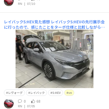
RN
|
07/10
レイバックS:HEV見た感想
レイバックS:HEVの先行展示会
に行ったので、感じたことをターボ仕様と比較しながら書
いていこうと思います。ターボモデルのような滑らかで上
品なフロントフェイスはそのままに、S:HEVでは全体的に
ややシャープな造形となり、より引き締まった表情になっ
ています。また、従来は滑らかなフロントフェイスに対し
て、
レヴォーグ
レイバック
S:HEV
vn
0
68
RN
|
07/05