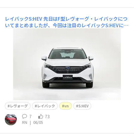
レイバックS:HEV
先日はF型レヴォーグ・レイバックにつ
いてまとめましたが、今回は注目のレイバックS:HEVにつ
いて見ていこうと思います。1. 外観・サイズ外観は今まで
のレイバックの雰囲気を保ちながらも、ヘッドランプやフ
ォグランプなどが専用デザインになりすっきりした印象で
す。何か見覚えのあるような...しかし、ヘッドラ
レヴォーグ
レイバック
vn
S:HEV
7
73
RN
|
06/05