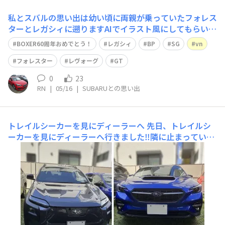
私とスバルの思い出は幼い頃に両親が乗っていたフォレス
ターとレガシィに遡りますAIでイラスト風にしてもらいま
したどちらもEJ20のNAエンジンで、高速道路などでエン
BOXER60周年おめでとう！
レガシィ
BP
SG
vn
ジンが回るととても良い音をしていた記憶があります。ま
た、重心の低さによる安定感に慣れていたので、他のクル
フォレスター
レヴォーグ
GT
マに乗ると違和感がありました😅そし
0
23
RN
|
05/16
|
SUBARUとの思い出
トレイルシーカーを見にディーラーへ
先日、トレイルシ
ーカーを見にディーラーへ行きました‼隣に止まっていた
レヴォーグと比べるととても大きいなと感じました。一文
字テールランプ+SUBARUのレターエンブレムはBGやBH
型のレガシィを彷彿させ、カッコいいと思います。セール
スさんによると、トレイルシーカーの受注状況は結構好調
だそうです。次にW