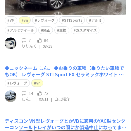
VM
vn
レヴォーグ
STISports
アルミ
アルミホイール
純正
交換
カスタマイズ
7
84
りりんく
|
03/19
◆ニックネーム しん。 ◆お乗りの車種（乗りたい車種で
もOK） レヴォーグ STI Sport EX セラミックホワイト ◆
ご自由に自己紹介をどうぞ！ 3/7に昔から憧れていたレヴ
レヴォーグ
vn
ォーグ乗りになりました！ 2021年式B型の中古車です
が、約14000キロとまだまだ低走行なので、これから色々
14
73
しん。
|
03/11
|
自己紹介
レヴォ
ディスコン
VN型レヴォーグとかVBに適用のYAC製センタ
ーコンソールトレイがいつの間にか製造中止になってまし