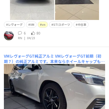
レヴォーグ
VM
vn
STIスポーツ
中古車
6
80
RN
|
04/23
VMレヴォーグGT純正アルミ
VMレヴォーグGT前期（初
期？）の純正アルミです。本来ならホイールキャップも付
いているようですが、うちに来たときには既にありません
でした。キャップがない方がかっこいいように思えます
（自己満です）。また、VNレヴォーグにはVM純正アルミ
ホイールは装着不可とありましたが、装着してみたらギリ
ギリですが履け