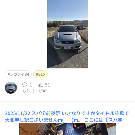
イル交換後はドライブ。美星町の星の里街道。オイル交換
したらめっちゃエンジン静かになりました。X-PRIMEは良
いオイルですが、添加剤が多く入ってるからなのか
レガシィB4
BL5
1
51
もと
|
11/30
2025/11/22 スバ学前夜祭
いきなりですがタイトル詐欺で
大変申し訳ございませんm(_ _)m。 ここには【スバ学
祭】に関する話は一切登場いたしません。 ご興味のな
い方はスルーしてくださいませ(笑) スバ学前日に息子