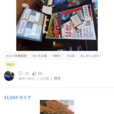
と2台で出発しました。 群馬は通過することは何度かあり
ましたが、目的地
スバ学祭前夜
いろは坂
BRZ
zd8
レガシィB4
BL5
15
56
ぬかつだに
|
11/25
|
関東
11/24ドライブ