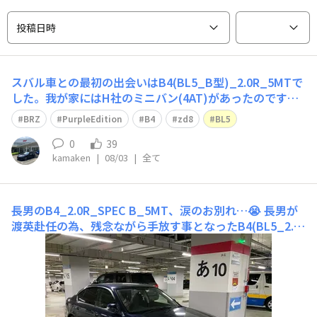
投稿日時
スバル車との最初の出会いはB4(BL5_B型)_2.0R_5MTで
した。我が家にはH社のミニバン(4AT)があったのです
が、長男が18歳で免許を取得し「スバルのAWDをMTで乗
BRZ
PurpleEdition
B4
zd8
BL5
りたい!!」と懇願され、当該B4を中古で購入しました。運
転してみてびっくり、「スバル車って、こんなに素晴らし
0
39
kamaken
|
08/03
|
全て
く完成度の高いク
長男のB4_2.0R_SPEC B_5MT、涙のお別れ…😭
長男が
渡英赴任の為、残念ながら手放す事となったB4(BL5_2.0
R_Spec B_5MT)、次のオーナーの元で大切に乗ってもら
える事を願うばかりです。本当に良いクルマでした。先日
の香川訪問が見納めとなってしまいました…😭71万円の
買取価格となりました。