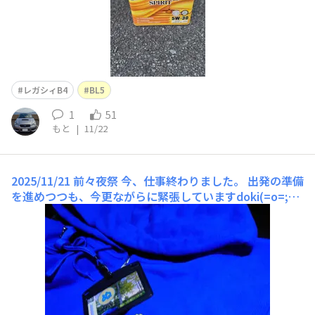
レガシィB4
BL5
1
51
もと
|
11/22
2025/11/21 前々夜祭
今、仕事終わりました。 出発の準備
を進めつつも、今更ながらに緊張していますdoki(=o=;)d
oki。 スバ学祭スタッフの皆様、スバ学生の皆様11/23
は、息子共々お世話になります。 当日は)、どうかよろし
くお願いいたしますm(_ _)m。