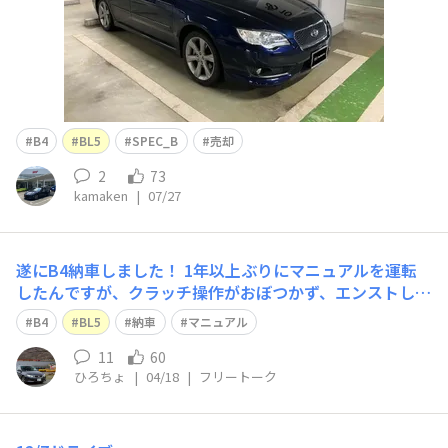
B4
BL5
SPEC_B
売却
2
73
kamaken
|
07/27
遂にB4納車しました！ 1年以上ぶりにマニュアルを運転
したんですが、クラッチ操作がおぼつかず、エンストしま
くりました！悲 坂道発進がちょっとだめだめなのでたく
B4
BL5
納車
マニュアル
さん練習します！ コツなどあったら教えていただけると
嬉しいです！ P.S. 水中花やっぱり買ってよかった！
11
60
ひろちょ
|
04/18
|
フリートーク