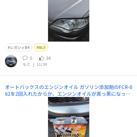
レガシィB4
BL5
0
34
もと
|
11/24
オートバックスのエンジンオイル
ガソリン添加剤のFCR-0
62を2回入れたからか、エンジンオイルが真っ黒になっ
て、メカニカルノイズが出てきたので上抜きで2.5Lほどオ
イルを抜いて、補充しました。 次回のオイル交換までの
繋ぎです。オートバックスPBのエンジンオイル。中身は
カストロールみたいです。1リットル当たり1000円く