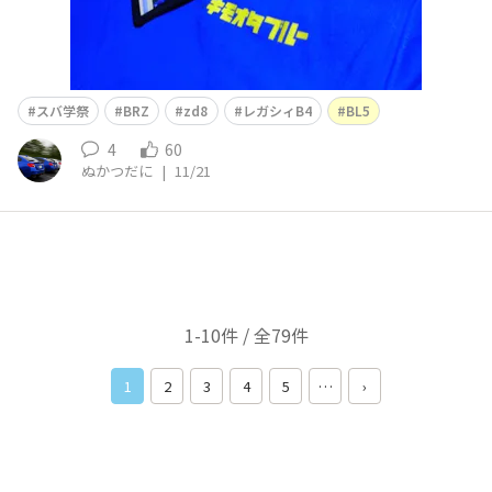
スバ学祭
BRZ
zd8
レガシィB4
BL5
4
60
ぬかつだに
|
11/21
1-10件 / 全79件
1
2
3
4
5
…
›