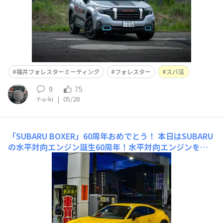
福井フォレスターミーティング
フォレスター
スバ活
9
75
Y-u-ki
|
05/28
「SUBARU BOXER」60周年おめでとう！
本日はSUBARU
の水平対向エンジン誕生60周年！水平対向エンジンを作
ってくれてありがとうございます！本当に運転していて楽
しいです😆