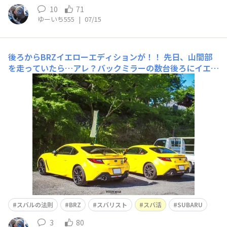
10
71
ゆーいち555
|
07/15
後ろからBRZイエローエディションが！！
先日、山間部
を走っていたら…アレ？バックミラーの数台後ろにイエロ
ーエディションか？って思い走りながら後ろを気にしてた
ら、シッカリとBRZと確認できてテンションが上がり数キ
ロ走った先のジャリだけど少し広めの駐車場に停めたら、
後ろに走っていたBRZもまさかの隣りに停めてくれて少し
お話をして撮影させていた
スバルの法則
BRZ
スバリスト
スバ活
SUBARU
3
80