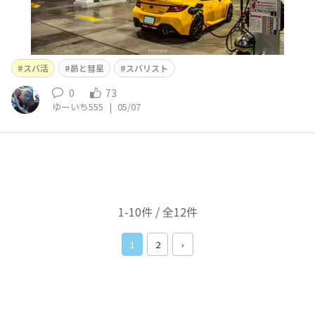
スバ活
昴と彗星
スバリスト
0
73
ゆーいち555
|
05/07
1-10件 / 全12件
1
2
›