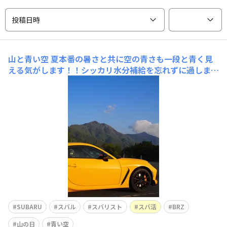
投稿日時
山と青い空
夏本番の暑さと共に空の青さも一段と青く見
える気がします！！シッカリ水分補給を忘れずに過しまし
ょー！🥤愛車は木陰でひと休み🚗🌳
SUBARU
スバル
スバリスト
スバ活
BRZ
山の日
青い空