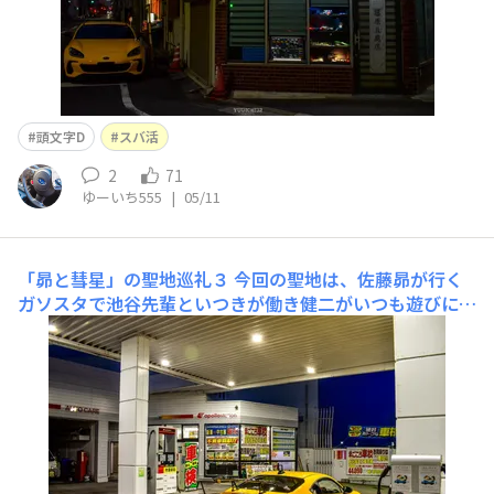
頭文字D
スバ活
2
71
ゆーいち555
|
05/11
「昴と彗星」の聖地巡礼３
今回の聖地は、佐藤昴が行く
ガソスタで池谷先輩といつきが働き健二がいつも遊びにく
る聖地です⛽️ガソリン入れてる間にお店の方が紹介してく
れました😊ここにしげの秀一先生も来たと思うと感動も
のでした！店内に、しげの秀一先生がガソスタに来た時の
写真が飾ってあります📸こちらも店内に飾ってあり、佐藤
昴が描かれた色