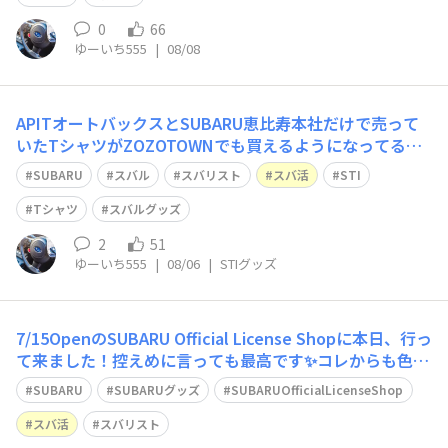
0
66
ゆーいち555
|
08/08
APITオートバックスとSUBARU恵比寿本社だけで売って
いたTシャツがZOZOTOWNでも買えるようになってる
ー！！
SUBARU
スバル
スバリスト
スバ活
STI
Tシャツ
スバルグッズ
2
51
ゆーいち555
|
08/06
|
STIグッズ
7/15OpenのSUBARU Official License Shopに本日、行っ
て来ました！控えめに言っても最高です✨コレからも色々
なグッズの発売を楽しみにしております！！雨でしたが、
SUBARU
SUBARUグッズ
SUBARUOfficialLicenseShop
良い買い物が出来て良い気分です😊​​
スバ活
スバリスト