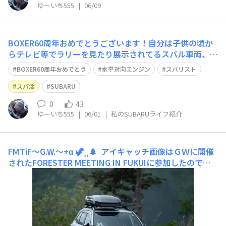
ゆーいち555
|
06/09
BOXER60周年おめでとうございます！自分は子供の頃か
らテレビ等でラリーを見たり展示されてるスバル車両、イ
ンプレッサなどを見てきていつかはSUBARU車に乗ってみ
BOXER60周年おめでとう
水平対向エンジン
スバリスト
たいと思っていて仕事を初めた頃に色んなSUBARU車を見
に行って見積もりを出してもらったりしましたが、当時は
スバ活
SUBARU
買う余力がなく断念せざるおえ
0
43
ゆーいち555
|
06/01
|
私のSUBARUライフ紹介
FMTiF～G.W.～+‪α‬ 🦖⸒⸒🌲
アイキャッチ画像はＧＷに開催
されたFORESTER MEETING IN FUKUIに参加したのです
が！！なんとっ！なんとっ！！あの！！！Yohtaさん
に！！！！お写真！！！！！撮っていただいてました✨🤩
😍📸🤤まさか撮影していただいているとは感謝🙏✨感謝🙏
✨感謝🙏✨ 佇んでるところを抜か