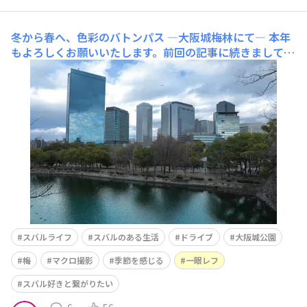
冬から春へ、色彩のバトンパス ―大阪城梅林にて―
本年
もよろしくお願いいたします。前回の記事に続きまして、
今回は大阪城公園でのひとときを。 前回は少し遊び心の
ある風景を中心にお届けしましたが、今日はそのまま梅林
へと足を向けた際のお話です。まだ冬の寒さは残るもの
の、梅林では早咲きの花々が静かに、しかし力強く春の準
備を始めていました。 近代的なOBPの
スバルライフ
スバルのある生活
ドライブ
大阪城公園
梅
マクロ撮影
季節を感じる
一眼レフ
スバル好きと繋がりたい