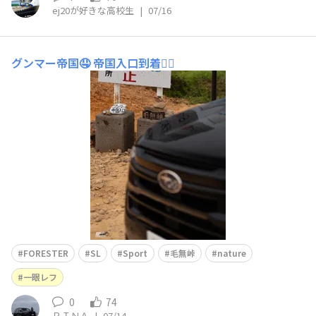
ej20が好きな高校生
|
07/16
グンマー帝国🤤
帝国入口到着✌🏻
FORESTER
SL
Sport
毛無峠
nature
一眼レフ
0
74
ＲＩＮＡ
|
07/14