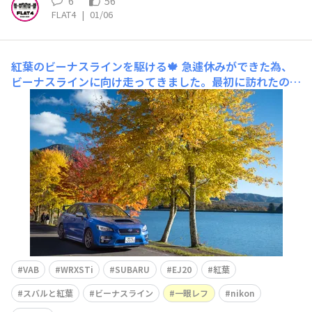
6
56
FLAT4
|
01/06
紅葉のビーナスラインを駆ける🍁
急遽休みができた為、
ビーナスラインに向け走ってきました。最初に訪れたのは
野辺山高原。季節によって楽しみ方が変わる好きな場所で
す。冬だとこんな感じ👇🏻別世界ですねその次は、八ヶ岳
高原ライン紅葉のグラデーションが綺麗でした。平日のビ
ーナスラインは走ってて気持ちいですね。 サムネイルの
通り、大本
VAB
WRXSTi
SUBARU
EJ20
紅葉
スバルと紅葉
ビーナスライン
一眼レフ
nikon