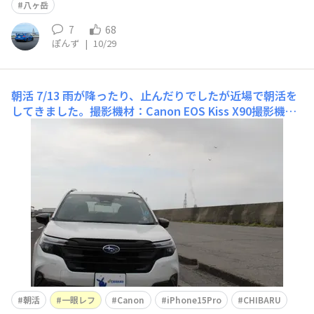
八ヶ岳
7
68
ぽんず
|
10/29
朝活
7/13 雨が降ったり、止んだりでしたが近場で朝活を
してきました。撮影機材：Canon EOS Kiss X90撮影機
材：iPhone 15Pro場所を移動して茜浜緑地へ‼️撮影機
材：iPhone 15Pro隣のクリーム色のハイエースがちょっ
とだけこちら側に寄っていたので、左隣（向かってだと右
ですが
朝活
一眼レフ
Canon
iPhone15Pro
CHIBARU