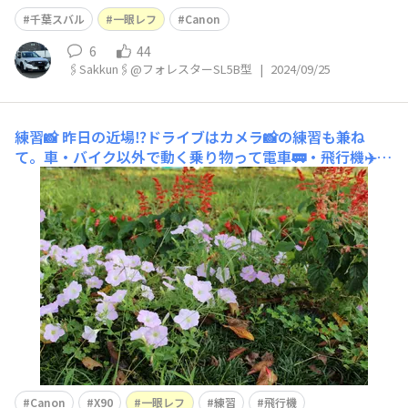
千葉スバル
一眼レフ
Canon
6
44
🖇️Sakkun🖇️@フォレスターSL5B型
|
2024/09/25
練習📸
昨日の近場⁉️ドライブはカメラ📸の練習も兼ね
て。車・バイク以外で動く乗り物って電車🚃・飛行機✈️・
船🚢ですよね。最寄りの路線は駅間の距離が短く、各停し
かないので電車の中でもそんなにスピードはないだろう
し、船はタイミングが合えば茜浜緑地や海浜大通り展望台
（いなげの浜）で見ることはできますが、スピードは
Canon
X90
一眼レフ
練習
飛行機