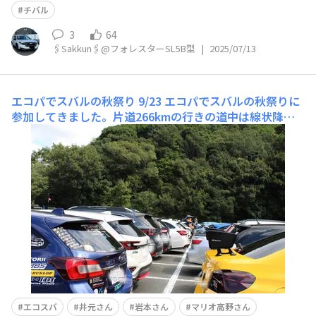
チバル
3
64
🖇️Sakkun🖇️@フォレスターSL5B型
|
2025/07/13
エコパでスバルの秋祭り
9/23 エコパでスバルの秋祭りに
参加してきました。片道266kmの行きの道中は線状降水
帯なのか？ところどころでリヤフォグを点けるほどの激し
い雨に見舞われました。イベント（オフ会）中は晴れてよ
かったです。暑かったです。 まずは開会式‼️主催者井元さ
んの挨拶マリオ高野さんの挨拶にゃんちゅうー
エコスバ
井元さん
岩本さん
マリオ高野さん