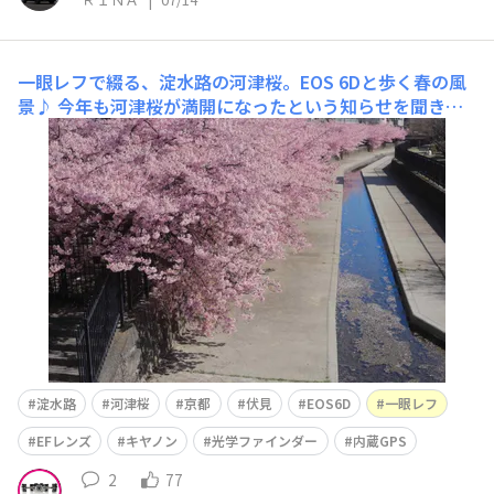
一眼レフで綴る、淀水路の河津桜。EOS 6Dと歩く春の風
景♪
今年も河津桜が満開になったという知らせを聞き、
京都「淀水路の河津桜」を観に行ってきました。年々ここ
も有名になってきて、平日ですがコインパーキングはどこ
も満車。一か所空いていたところは「軽専用」。こういう
時、軽自動車ってラッキーだなって思います。ここは何度
か来ていますが、関西で河津桜を観られるところは
淀水路
河津桜
京都
伏見
EOS6D
一眼レフ
EFレンズ
キヤノン
光学ファインダー
内蔵GPS
2
77