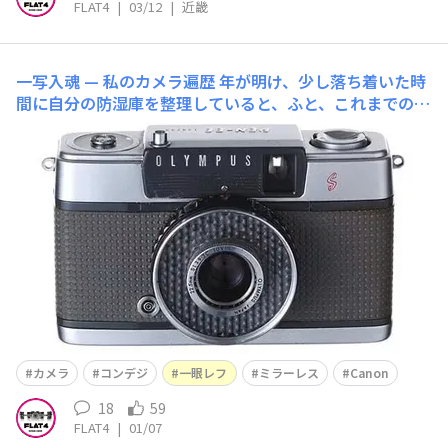
FLAT4
|
03/12
|
近畿
一写入魂 — 私のカメラ遍歴
年が明け、少し落ち着いた時
間に自分の防湿庫を整理していると、ふと、これまでの歩
みを支えてくれたカメラたちの顔ぶれが懐かしくなりまし
た。私の写真人生を遡ると、一台の小さなカメラに行き当
たります。父が大切にしていたOLYMPUS PEN EES(1962
年発売)。それが、私が人生で初めてシャッターを切っ
カメラ
コンデジ
一眼レフ
ミラーレス
Canon
18
59
FLAT4
|
01/07