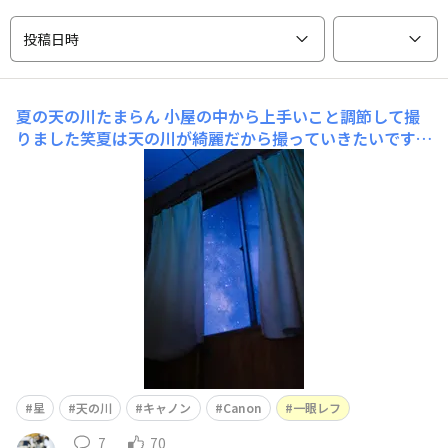
投稿日時
夏の天の川たまらん
小屋の中から上手いこと調節して撮
りました笑夏は天の川が綺麗だから撮っていきたいです
ね。インスタもやってるので見てくれたら嬉しいです笑
名前｢yuma-shizuoka ｣カメラ eos kiss x8i レンズ シグ
マ 20mm F1.8 EX DG ASPHERICAL RF
星
天の川
キャノン
Canon
一眼レフ
7
70