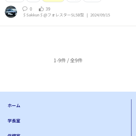
0
39
🖇️Sakkun🖇️@フォレスターSL5B型
|
2024/09/15
1-9件 / 全9件
ホーム
学長室
保健室