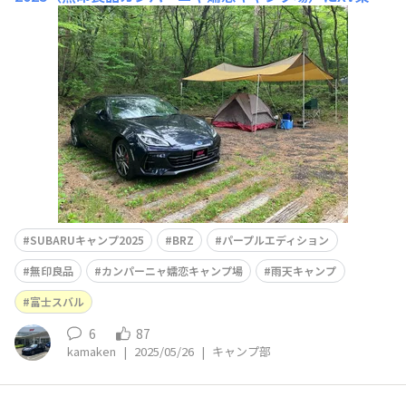
の友人と共に初めて参加してみました。天気予報の通り、
設営開始と同時に降雨、一晩中強い降雨をくらいタープも
雨水の重さで一部倒壊、ずぶ濡れの中での苦行キャンプと
なりましたが、キャンパーならではのSUBARU車の素
SUBARUキャンプ2025
BRZ
パープルエディション
無印良品
カンパーニャ嬬恋キャンプ場
雨天キャンプ
富士スバル
6
87
kamaken
|
2025/05/26
|
キャンプ部