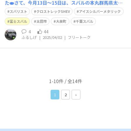
た🍣さて、今月13日〜15日は、スバルの本丸群馬県太田
市・大泉町へ出張です。富士スバルの店めぐりをしようか
スバリスト
クロストレックSHEV
アイスシルバーメタリック
な。
富士スバル
太田市
大泉町
千葉スバル
4
44
ふるしげ
|
2025/04/02
|
フリートーク
1-10件 / 全14件
1
2
›