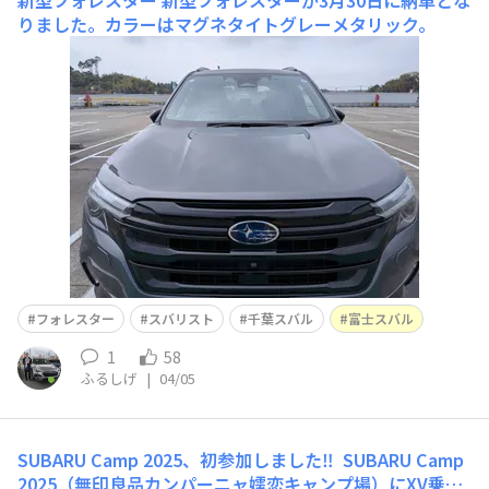
新型フォレスター
新型フォレスターが3月30日に納車とな
りました。カラーはマグネタイトグレーメタリック。
フォレスター
スバリスト
千葉スバル
富士スバル
1
58
ふるしげ
|
04/05
SUBARU Camp 2025、初参加しました‼️
SUBARU Camp
2025（無印良品カンパーニャ嬬恋キャンプ場）にXV乗り