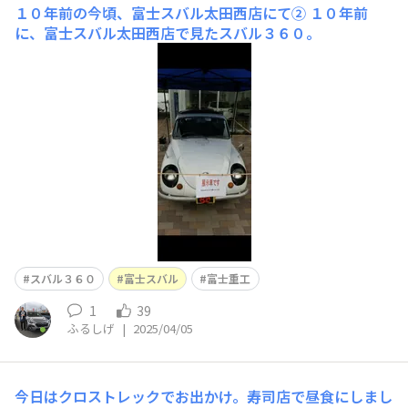
１０年前の今頃、富士スバル太田西店にて②
１０年前
に、富士スバル太田西店で見たスバル３６０。
スバル３６０
富士スバル
富士重工
1
39
ふるしげ
|
2025/04/05
今日はクロストレックでお出かけ。寿司店で昼食にしまし