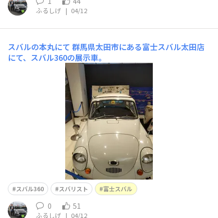
1
44
ふるしげ
|
04/12
スバルの本丸にて
群馬県太田市にある富士スバル太田店
にて、スバル360の展示車。
スバル360
スバリスト
富士スバル
0
51
ふるしげ
|
04/12