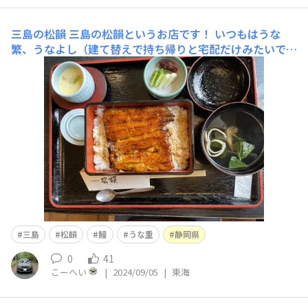
三島の松韻
三島の松韻というお店です！ いつもはうな
繁、うなよし（建て替えで持ち帰りと宅配だけみたいで
す）に行くのですが、たまには別のところでと思い。 観
光の方はあまり行かないところかもしれませんが、地元に
愛されている感じですね。法事・宴会などでも使われるよ
うです。キレイなお庭があります。&
三島
松韻
鰻
うな重
静岡県
0
41
こーへい
|
2024/09/05
|
東海