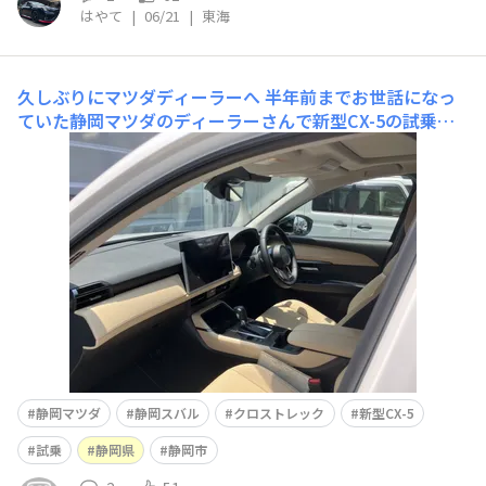
はやて
|
06/21
|
東海
久しぶりにマツダディーラーへ
半年前までお世話になっ
ていた静岡マツダのディーラーさんで新型CX-5の試乗に
行ってきました。フロントは前モデルより広くなり1860
mmになりました。しかし左右のドアミラー間の幅は、前
モデルと同じだそうです。サイドも前モデルより長く469
0mmになっています。前モデルよりプレスラインは入っ
ているけどす
静岡マツダ
静岡スバル
クロストレック
新型CX-5
試乗
静岡県
静岡市