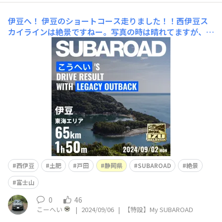
伊豆へ！
伊豆のショートコース走りました！！西伊豆ス
カイラインは絶景ですねー。写真の時は晴れてますが、、
富士山も見えず、霧が途中から立ち込めてましたが。それ
はそれで楽しかったです。西伊豆は山から海へ出て、また
山へと、複雑な地形ですね。駿河湾もキレイですね。山梨
に良くドライブ行くのですが、伊豆も知らないところが
西伊豆
土肥
戸田
静岡県
SUBAROAD
絶景
富士山
0
46
こーへい
|
2024/09/06
|
【特設】My SUBAROAD