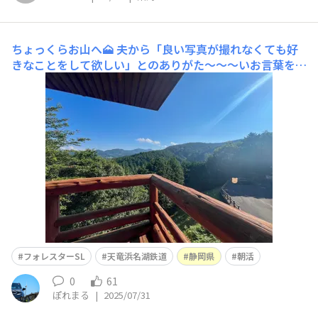
ちょっくらお山へ🗻
夫から「良い写真が撮れなくても好
きなことをして欲しい」とのありがた〜〜〜いお言葉をい
ただきフォレスターのお山デビューをするべく朝活してき
ました🚗 お山に行く前に天竜浜名湖鉄道(通称天浜線)と
ツーショット！単線の可愛いディーゼル車です🚃待ってる
と……？きたきた！！！天浜線といえば〜？の車両(
フォレスターSL
天竜浜名湖鉄道
静岡県
朝活
0
61
ぽれまる
|
2025/07/31