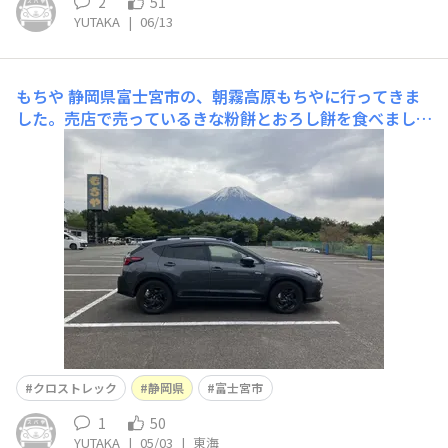
2
51
YUTAKA
|
06/13
もちや
静岡県富士宮市の、朝霧高原もちやに行ってきま
した。売店で売っているきな粉餅とおろし餅を食べまし
た。1パック４個入っていて600円でした。すごく柔らか
くて美味しかったです。富士宮方面に来たら寄ってみてく
ださい。
クロストレック
静岡県
富士宮市
1
50
YUTAKA
|
05/03
|
東海