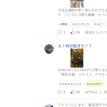
今日は通院が早く済んだのでちょ
＊ ◯◯マシコ祭り開催 ＊ 
子」で、オスの
野鳥
ベニマシコ
トビ
2
59
埼玉のスバリ
え？何が起きた？？
AndroidでもChatGPTが使える
「男性35歳、イケメン、アク
に似てるꉂ🤣𐤔何故そうな
クロストレック
ChatGPT
0
56
はやみん
|
20
アイコンにします。 最近流行りのChatGPTに作らせました。 正直納得で