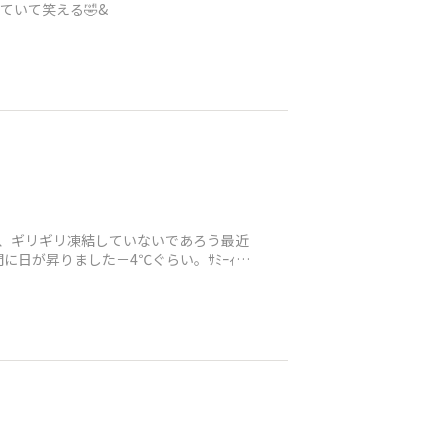
っていて笑える🤣&
目に、ギリギリ凍結していないであろう最近
が昇りました－4℃ぐらい。ｻﾐｰｨ!