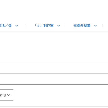
部活／係
「＃」制作室
㊙課外授業
語ろう
B カートピア
教えて！最新SUBARUの乗り味
星空部
ありがとうを伝えよう
＃スバルの法則
旅行部
公式 X
自転車部
フリートーク
公式 Instagram
#BOXER60周年おめでとう！
Q＆A
写真部
新規登録（SU
売店
公式 Yo
陸
たべもの係
その他
昇順