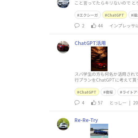
こと言ってたらキリないので とりまこれでいいや() 追記:「あれ?インプじゃないの?」と
してください()
エクシーガ
ChatGPT
描
2
44
インプレッサは
ChatGPT活用
スバ学生の方も何名か活用されて
行プランをChatGPTに考え
プリを取得！まずは画像編集
ChatGPT
夜桜
ライトア
4
57
とっしー
|
20
Re-Re-Try