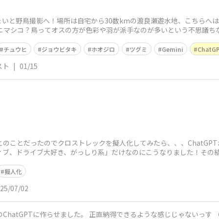
いと野鳥撮影へ！場所は自宅から30数kmの渡良瀬遊水地、こちらへは約
ベニマシコ？鳥ってオスの方が色彩や羽が派手なのが多いという不思議ち
チュウヒ
ジョウビタキ
ホオジロ
ツグミ
Gemini
ChatG
スト
|
01/15
とのことだったのでクロストレックを擬人化してみたら、、、ChatGPTが暴走しましたꉂ
ティブ、ドライブ大好き、がっしり系」だけなのにこうなりました！その
擬人化
25/07/02
きるような感じじゃないっす （グリルとか前期型のだし） けど細かい