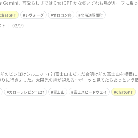
Gemini、可愛らしさでは ChatGPT かな🤔いずれも鳥がルーフに乗
ChatGPT
レヴォーグ
オロロン鳥
北海道羽幌町
スト
|
02/19
夜明け前のピンぼけシルエット(？)富士山まだまだ夜明け前の富士山を横
りに行きました。太陽光の線が視える…ボーッと見てたらあっという間に日
カローラレビンTE27
富士山
富士スピードウェイ
ChatGPT