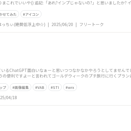
思いましたか? インプはうまくいかなかったんですよ許
かせてみた
アイコン
っちぃ(絶賛低浮上中☆)
|
2025/06/20
|
フリートーク
いるChatGPT面白いなぁーと思いつつなかなかやろうとしてません
て貰うの便利ですよーと言われてゴールデウィークのプチ旅行に行くプランに
ップ
画像編集
VAB
STI
wrx
25/04/18