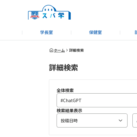
学長室
保健室
キャンプ＆アウトドア部
＃洗車同好会
告知
教えてコーナー
はじめましての方へ
SUBARUオフィシャルWebサイト
#SUBARUへのMT愛を
スバ学ギャラリー
お知らせ
野球部
WE
ホーム
詳細検索
詳細検索
モータースポーツ部
その他
いきもの係
全体検索
検索結果表示
投稿日時