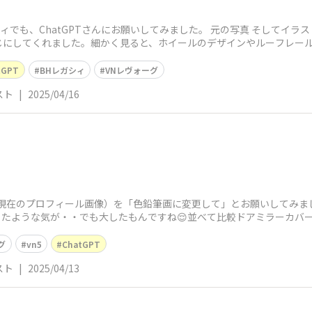
シィでも、ChatGPTさんにお願いしてみました。 元の写真 そしてイ
じにしてくれました。細かく見ると、ホイールのデザインやルーフレール
tGPT
BHレガシィ
VNレヴォーグ
スト
|
2025/04/16
像（現在のプロフィール画像）を「色鉛筆画に変更して」とお願いして
ったような気が・・でも大したもんですね😌並べて比較ドアミラーカバ
グ
vn5
ChatGPT
スト
|
2025/04/13