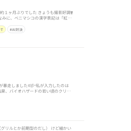
１ヶ月ぶりでした きょうも撮影好調❣️
なみに、ベニマシコの漢字表記は「紅猿
PT
AI対決
🤣𐤔私が入力したのは
結果、バイオハザードの若い頃のクリス