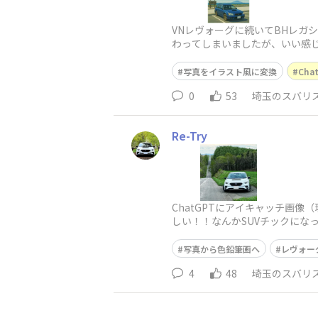
VNレヴォーグに続いてBHレガ
わってしまいましたが、いい感
写真をイラスト風に変換
Cha
0
53
埼玉のスバリ
Re-Try
ChatGPTにアイキャッチ画
しい！！なんかSUVチックにな
ントグリルもオプション品
写真から色鉛筆画へ
レヴォー
4
48
埼玉のスバリ