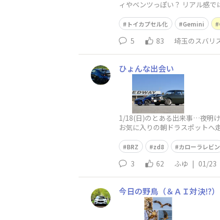
ィやベンツっぽい？ リアル感では 
トイカプセル化
Gemini
5
83
埼玉のスバリ
ひょんな出会い
1/18(日)のとある出来事…
お気に入りの朝ドラスポットへ走
一度帰宅し洗車、その後西塚(
BRZ
zd8
カローラレビン
3
62
ふゆ
|
01/23
今日の野鳥（＆ＡＩ対決⁉️）