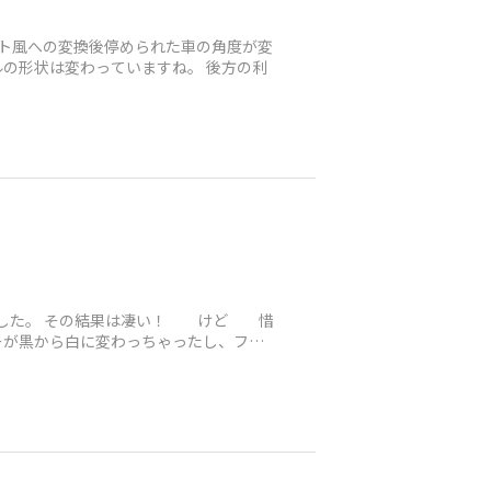
ラスト風への変換後停められた車の角度が変
の形状は変わっていますね。 後方の利
みました。 その結果は凄い！ けど 惜
ーが黒から白に変わっちゃったし、フロ