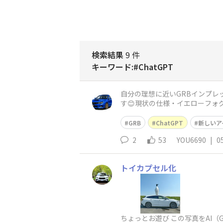
検索結果
9 件
キーワード:#ChatGPT
自分の理想に近いGRBインプレ
す😊現状の仕様・イエローフォグ
GRB
ChatGPT
新しいア
2
53
YOU6690
|
0
トイカプセル化
ちょっとお遊び この写真をAI（