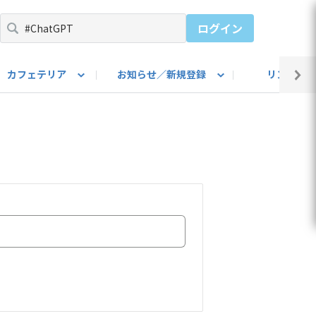
ログイン
カフェテリア
お知らせ／新規登録
リンク集
BARU IDをご登録ください）
utube
上部
自己紹介
#SUBARUのBEVがある生活
カスタマイズ部
公式 Facebook