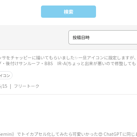
検索
投稿日時
ッサをチャッピーに描いてもらいました✨️一旦アイコンに設定しますが
・後付けサンルーフ・BBS IR-A(ちょっと出来が悪いので修整しても
イコン
5/15
|
フリートーク
Gemini）でトイカプセル化してみたら可愛いかった😍 ChatGPTに