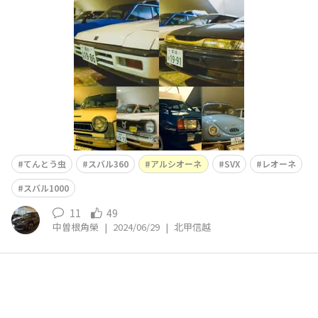
を見かけるのは、なぜかてんとう虫なんですよね🤔
てんとう虫
スバル360
アルシオーネ
SVX
レオーネ
スバル1000
11
49
中曽根角榮
|
2024/06/29
|
北甲信越