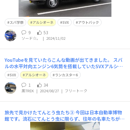
スバ学祭
アルシオーネ
SVX
アウトバック
9
53
ソード☆。
|
2024/11/02
YouTubeを見ていたらこんな動画が出てきました。 スバ
ルの水平対向エンジン6気筒を搭載していたSVXアルシオ
ーネとレガシィランカスター6の動画を見つけました。両
SVX
アルシオーネ
ランカスター6
車共に懐かしい車ですね。 アルシオーネは、今でもカッ
コいい車です。 この車は、セールス的に売れなかったの
1
34
黒TREK
|
2024/08/27
|
フリートーク
で、実車を見たか？見てないか？定
旅先で見かけたてんとう虫たち③
今回は日本自動車博物
館です。流石にてんとう虫に限らず、往年の名車たちがズ
ラリと並んでいました😆でもこの中で最も走っているの