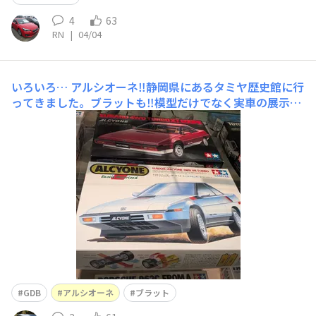
4
63
RN
|
04/04
いろいろ…
アルシオーネ‼️静岡県にあるタミヤ歴史館に行
ってきました。ブラットも‼️模型だけでなく実車の展示も
あります。1500cc水平対向４気筒OHVのフォルクスワー
ゲンのバギー車です。６輪は斬新ですね。六連星を付けた
くなるような…RCカーグランプリを観ていた世代として
は、懐かしさだけでなく熱くなるものばかり
GDB
アルシオーネ
ブラット