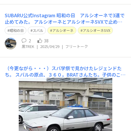
SUBARU公式Instagram 昭和の日 アルシオーネで3連で
止めてみた。 アルシオーネとアルシオーネSVXで止めら
れました。 懐かしいですね。 今このデザインで出した
昭和の日
スバル
アルシオーネ
アルシオーネSVX
ら、売れるんじゃないの？ と思うくらいいいデザインで
すね。
2
38
黒TREK
|
2025/04/29
|
フリートーク
（今更ながら・・・）スバ学祭で見かけたレジェンドた
ち。
スバルの原点、３６０。BRATさんたち。子供のこ
ろ、TAMIYAのラジコンがあったっけｗ手前のキャノピー
仕様は初めて見ました。 当時は理解できないカタチでし
たが、今だとカッコよく見えますね。（失礼）購入を検討
していたSVX。（結局E36にしてしまったんですがｗ）ア
マデウスが出ていたら買って