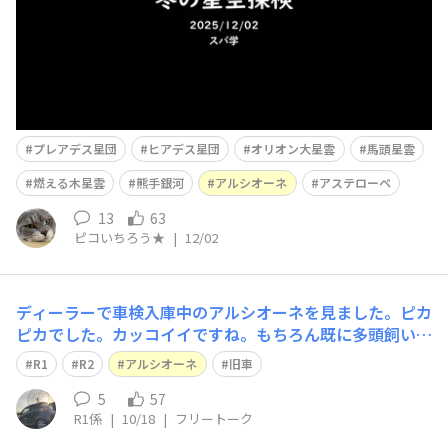
プレアデス星団
ヒアデス星団
オリオン大星雲
馬頭星雲
燃える木星雲
熊手銀河
アルシオーネ
アステローペ
13
63
ピコいちろう★
|
12/02
ディーラーで車検入庫中のアルシオーネを見ました。ピカ
ピカでした。カッコイイですね。もちろん既に多頭飼いな
ので無理ですが、一瞬欲しいなぁと思ってしまいました。
R1
R2
アルシオーネ
旧車
しかし、交換パーツも出ないでしょうし素人が手を出して
はいけませんね。資金的にも養いきれません。交換パーツ
5
57
R1係
|
10/18
|
フリートーク
の件はR1/R2も他人事ではないです。既