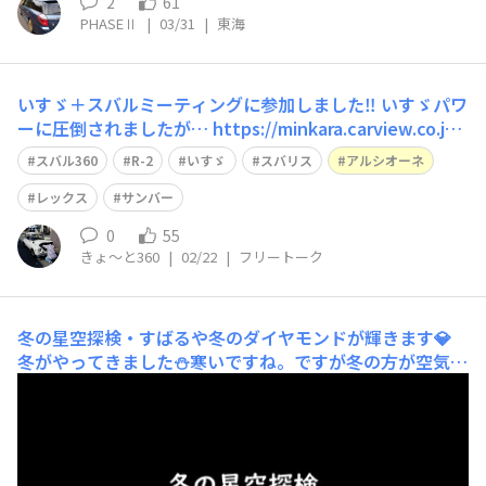
2
61
PHASEⅡ
|
03/31
|
東海
いすゞ＋スバルミーティングに参加しました‼︎ いすゞパワ
ーに圧倒されましたが… https://minkara.carview.co.jp/
smart/userid/989192/blog/48942589/
スバル360
R-2
いすゞ
スバリス
アルシオーネ
レックス
サンバー
0
55
きょ〜と360
|
02/22
|
フリートーク
冬の星空探検・すばるや冬のダイヤモンドが輝きます💎
冬がやってきました⛄寒いですね。ですが冬の方が空気が
乾燥して澄んでおり、星空観測には絶好の季節です🌟それ
では、私なりの冬の星空探検をしてみましょう🔭今回は少
し深い深宇宙の世界を楽しく紹介したいと思います。月日
は、2026年1月1日夜8時を想定して紹介します。シミュレ
ーションにはStellariumと