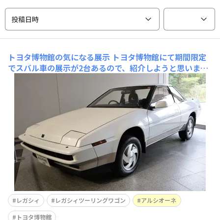
投稿日時
トヨタ博物館の気になる展示
トヨタ博物館にて期間限定
でスバル車の展示が2台あるので、紹介しようと思いま
す。4/10～7/12までの間「熱狂を生む技術者たち－’80-’9
0年代 日本のクルマとオートバイ－」という特別展があり
ますが、その中でBG型レガシィツーリングワゴンGT-Bが
展示されます‼ 私の父も昔BG型に乗っていたので見
レガシィ
レガシィツーリングワゴン
アルシオーネ
トヨタ博物館