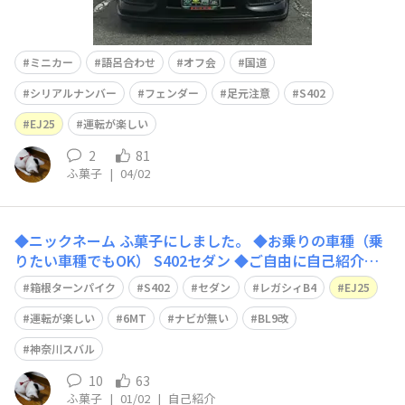
ミニカー
語呂合わせ
オフ会
国道
シリアルナンバー
フェンダー
足元注意
S402
EJ25
運転が楽しい
2
81
ふ菓子
|
04/02
◆ニックネーム ふ菓子にしました。 ◆お乗りの車種（乗
りたい車種でもOK） S402セダン ◆ご自由に自己紹介を
どうぞ！ はじめまして。 黒のセダンばかりを乗り継いで
箱根ターンパイク
S402
セダン
レガシィB4
EJ25
います。 ここ数年、車に乗る機会がめっきり減ってしま
いました。劣化も進むばかりなので、リフレッシュしなが
運転が楽しい
6MT
ナビが無い
BL9改
ら乗り続けます。 車歴
神奈川スバル
10
63
ふ菓子
|
01/02
|
自己紹介