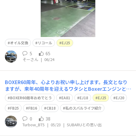
オイル交換
リコール
EJ25
5
65
そーさん
|
06/24
BOXER60周年、心よりお祝い申し上げます。長文となり
ますが、来年40周年を迎えるワタシとBoxerエンジンとの
思い出を語ってみます。ワタシが初めて乗ったBoxerは学
BOXER60周年おめでとう
EA81
EJ18
EJ25
EJ20
生時代で、先輩実家のレオーネセダン。当時スキーに行き
ましたが切り替え式、パートタイム4WD(＋スパイクタイ
FB25
FB16
CB18
私のスバルライフ紹介
ヤ)で雪道や凍結路もへっ
0
38
Turbow_BT5
|
05/23
|
SUBARUとの思い出