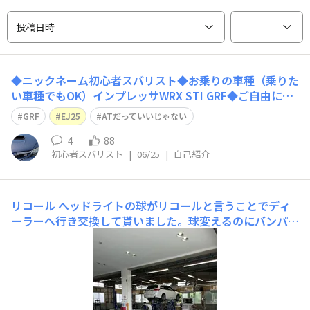
投稿日時
◆ニックネーム初心者スバリスト◆お乗りの車種（乗りた
い車種でもOK）インプレッサWRX STI GRF◆ご自由に自
己紹介をどうぞ！兄から譲り受けたレガシィB4にて無事
GRF
EJ25
ATだっていいじゃない
ボクサーに見せられ、色々あってオートマとはいえ自分が
まさかのインプレッサWRXに乗ることになるとは・・・
4
88
初心者スバリスト
|
06/25
|
自己紹介
もし仮に乗り換えるなら多分つぎ
リコール
ヘッドライトの球がリコールと言うことでディ
ーラーへ行き交換して貰いました。球変えるのにバンパー
外すんだ💦ついでにミッションオイル、エンジンオイルの
交換もして貰いました。センターデフのオイルはどうしま
すか？と聞かれましたが財布と相談して次の機会に💦どう
せならセンターだけじゃなくフロントとリアのデフも一