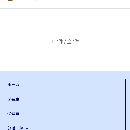
1-7件 / 全7件
ホーム
学長室
保健室
部活／係