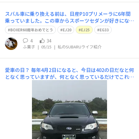
スバル車に乗り換える前は、日産P10プリメーラに6年間
乗っていました。この車からスポーツセダンが好きにな
り、独特な排気音に惹かれて次に乗るならレガシィB4だ
BOXER60周年おめでとう
EJ20
EJ25
EG33
なと思い、BEを中古車雑誌などで探していたのが懐かし
いです。社会人になり、結局BEではなくBLのC型を2005
4
34
ふ菓子
|
05/15
|
私のSUBARUライフ紹介
年に新車で購入。私のSUBARUラ
愛車の日？
毎年4月2日になると、今日は402の日だなと何
となく思っていますが、何となく思っているだけでこれと
言って特に何もせずに過ごしてしまいます👀表紙の画像は
箱根ターンパイクで、自己紹介画像と同じ時に撮ったもの
です。愛車について出来事など、あれこれ寄せ集めて書い
てみました。ミニカー。愛車と同じオブシディアン