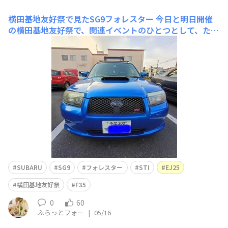
横田基地友好祭で見たSG9フォレスター
今日と明日開催
の横田基地友好祭で、関連イベントのひとつとして、たく
さん懐かしのクルマが展示されていました 中に、2代目
フォレスターのSTIバージョン、型式名TA-SG9をみかけ
ました。やっぱりいいもんです😍私もかつて乗っていたE
J20ターボのSG5と、STIエンブレムだったり、マフラー
やキャリア、ホ
SUBARU
SG9
フォレスター
STI
EJ25
横田基地友好祭
F35
0
60
ふらっとフォー
|
05/16