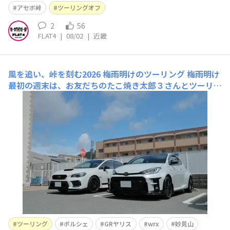
アセボ峠
ツーリングオフ
2
56
FLAT4
|
08/02
|
近畿
風を追い、峠を刻む――2026 梅雨明けのツーリング
梅雨明け
最初の週末は、お友だちのたこ焼き太郎３さんとツーリン
グに行ってきました♪曇りの天気予報でしたが晴れ間も見
えるお天気となりました。この日の走行ルートを考えるた
めに2回も下見に行ったくらい楽しみにしていました。車
はもちろん私はWRX、お友だちはGRヤリスです。2. せ
っかくなので箕面ドライブウェ
ツーリング
ポルシェ
GRヤリス
wrx
妙見山