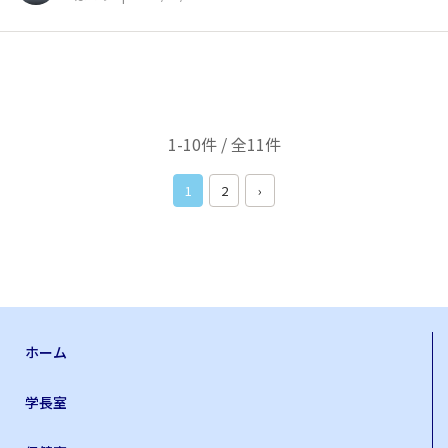
1-10件 / 全11件
1
2
›
ホーム
学長室