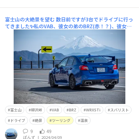
富士山の大絶景を望む
数日前ですが3台でドライブに行っ
てきました✨私のVAB、彼女の弟のBRZ(赤！？)、彼女の
弟の友達のGR86です。みんなで走るの楽しすぎますね
🏃‍♂️ ルートは以下の通りです。宮ケ瀬⇒道志みち⇒奥多摩
⇒大菩薩ライン⇒柳沢峠⇒ほったらかし温泉⇒御坂みち⇒
道志みちと沢山走りました。
富士山
柳沢峠
VAB
BRZ
WRXSTi
スバリスト
ドライブ
絶景
ツーリング
温泉
9
49
ぽんず
|
2024/04/09