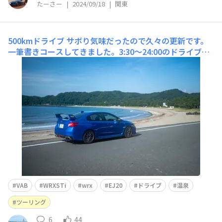
たーさー
|
2024/09/18
|
関東
500kmドライブ
サボり気味だったので久々の更新です。
一筆書きコースしてきました。3:30〜24:00のドライブ下
道メインです。伊豆スカイライン↓弓ヶ浜↓西伊豆スカイ
ライン↓清水港↓国道52号↓みたまの湯↓国道20号 走る
のは楽しいです。弓ヶ浜は何回来ても素敵な場所です
ね。 西伊豆スカイライン山と
VAB
WRXSTi
wrx
EJ20
ドライブ
温泉
ツーリング
6
44