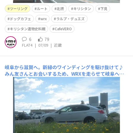
ツーリング
ルート
北摂
キリシタン
下見
ドッグカフェ
wrx
ラルプ・デュエズ
キリシタン遺物史料館
CafeVERO
6
79
FLAT4
|
07/09
|
近畿
岐阜から滋賀へ。新緑のワインディングを駆け抜けて♪
みん友さんとお会いするため、WRXを走らせて岐阜へと
向かいました。​まずは大津SAにて休憩。GW明けの土曜日
ということもあってか、名神高速は思いのほか空いてお
り、スムーズな滑り出しです。​2. 大津SAから望む琵琶湖
も、雲一つない晴天に恵まれて実に鮮やかでした。3. 道
中の黒丸PAでは、セブンイレ