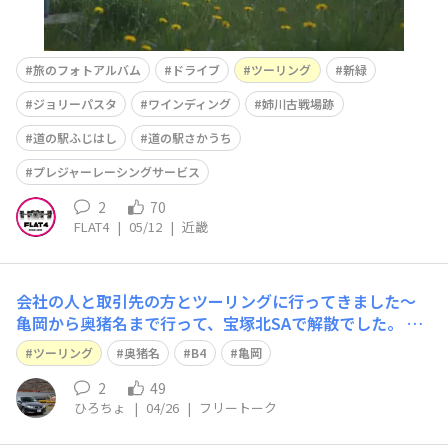
旅のフォトアルバム
ドライブ
ツーリング
新緑
ジョリーパスタ
ワインディング
姉川古戦場跡
道の駅ふじはし
道の駅さかうち
プレジャーレーシングサービス
2
70
FLAT4
|
05/12
|
近畿
会社の人と取引先の方とツーリングに行ってきました〜
亀岡から奥猪名まで行って、宝塚北SAで解散でした。 関
西なので、ホンダ車乗りが多く面白かったです！ 昼は牛
ツーリング
奥猪名
B4
亀岡
屋たなかという所にいき、ヒレカツ定食食べました〜めち
ゃくちゃ美味し！ ちなみに僕のB4の隣にいるFL5は僕の
2
49
ひろちょ
|
04/26
|
フリートーク
上司の車です！ FL5だけイカつい