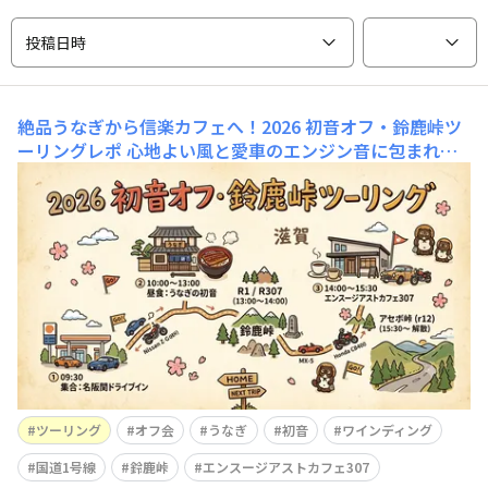
投稿日時
絶品うなぎから信楽カフェへ！2026 初音オフ・鈴鹿峠ツ
ーリングレポ
​心地よい風と愛車のエンジン音に包まれな
がら、仲間たちと駆け抜けた1日──。​今回は、三重・亀
山から滋賀・信楽へと至る「2026初音オフ・鈴鹿峠ツー
リング」の模様をお届けします。​関の「初音」で香ばしく
焼き上げられた極上の鰻に舌鼓を打ち、鈴鹿峠の心地よい
コーナーを抜けて辿り着いたのは、エンスージアス
ツーリング
オフ会
うなぎ
初音
ワインディング
国道1号線
鈴鹿峠
エンスージアストカフェ307