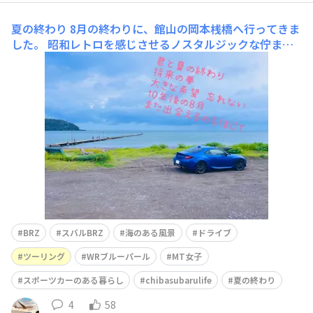
夏の終わり
8月の終わりに、館山の岡本桟橋へ行ってきま
した。 昭和レトロを感じさせるノスタルジックな佇まい
が素敵なスポットです。 皆さんは海派ですか❓山派ですか
❓ 私は標高のある涼しい山が好きですが、暑くなければ波
の音に癒される海も良いですね。 まだまだ暑いですね。
今日も
BRZ
スバルBRZ
海のある風景
ドライブ
ツーリング
WRブルーパール
MT女子
スポーツカーのある暮らし
chibasubarulife
夏の終わり
4
58