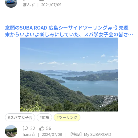
ぽんず
|
2024/07/09
念願のSUBA ROAD 広島シーサイドツーリング🚙💨
先週
末からいよいよ楽しみにしていた、スバ学女子会の皆さん
とSUBA ROAD 広島編のツーリングに行ってきました🚙💨
待ち合わせ場所のスタート地点に次々に到着久しぶりの再
会に嬉し過ぎて出発前から話しに盛り上がる4人😆朝が早
かったのでお腹が空いて、売店が開くのを待って、八天堂
のもみじクリームパ
スバ学女子会
広島
ツーリング
22
56
hana☆
|
2024/07/08
|
【特設】My SUBAROAD