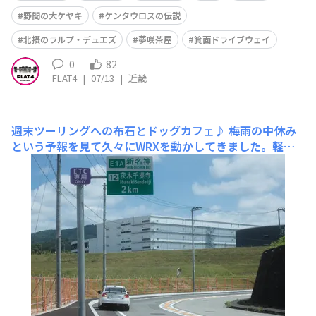
野間の大ケヤキ
ケンタウロスの伝説
北摂のラルプ・デュエズ
夢咲茶屋
箕面ドライブウェイ
0
82
FLAT4
|
07/13
|
近畿
週末ツーリングへの布石とドッグカフェ♪
梅雨の中休み
という予報を見て久々にWRXを動かしてきました。軽く
朝から走って午前中には帰ろうと思ったので、週末のツー
リングの下見に行くことにしました。目的地はツーリング
の際に立ち寄るスポットのひとつ、前から名前は聞いたこ
とがあったんですけど、行ったことはなかったんですよ
ね。最初の写真はツーリングで通