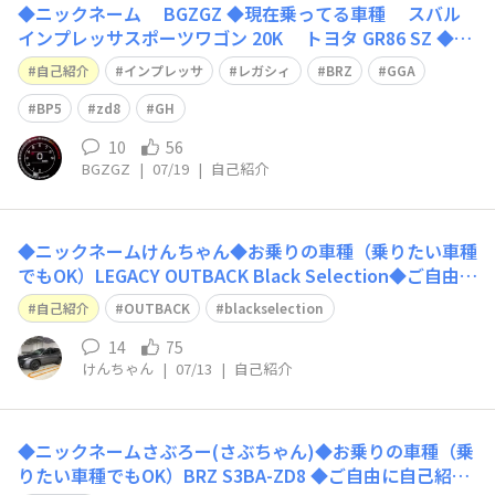
◆ニックネーム BGZGZ ◆現在乗ってる車種 スバル
インプレッサスポーツワゴン 20K トヨタ GR86 SZ ◆過
去に乗っていた車 スバル レガシィB4 2.0R スバル イ
自己紹介
インプレッサ
レガシィ
BRZ
GGA
ンプレッサ 1.5I-L トヨタ GR86 RC ◆今後乗りたい車
スバル レガシィツーリングワゴン 2
BP5
zd8
GH
10
56
BGZGZ
|
07/19
|
自己紹介
◆ニックネームけんちゃん◆お乗りの車種（乗りたい車種
でもOK）LEGACY OUTBACK Black Selection◆ご自由に
自己紹介をどうぞ！2026年7月に納車されました！乗り換
自己紹介
OUTBACK
blackselection
え前はLEVORGに乗っていました。カーライフ満喫できた
らと思っておりますので、よろしくお願いします！
14
75
けんちゃん
|
07/13
|
自己紹介
◆ニックネームさぶろー(さぶちゃん)◆お乗りの車種（乗
りたい車種でもOK）BRZ S3BA-ZD8 ◆ご自由に自己紹介