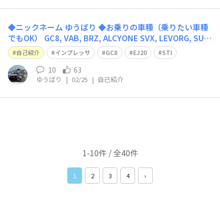
◆ニックネーム ゆうばり ◆お乗りの車種（乗りたい車種
でもOK） GC8, VAB, BRZ, ALCYONE SVX, LEVORG, SUB
ARU 1000などなど…… とにかくいっぱい乗りたいですね
自己紹介
インプレッサ
GC8
EJ20
STI
◆ご自由に自己紹介をどうぞ！ 湾岸マキシから来た見習
いスバリストです。 高輪を走ってた青い
10
63
ゆうばり
|
02/25
|
自己紹介
1-10件 / 全40件
1
2
3
4
›