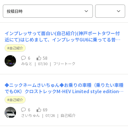
投稿日時
インプレッサって面白い(自己紹介)(神戸ポートタワー付
近にて)はじめまして、インプレッサGU6に乗ってる普通
の公務員です。写真は神戸ですが、今は仕事の関係で香川
自己紹介
にいます。納車して1年経ちましたがこの車で走るのが楽
しすぎて2万キロを超えてしまいました…3回目のオイル
6
58
みなと
|
07/30
|
フリートーク
交換(;´д｀)ﾄﾎﾎ…って感じです
◆ニックネームさいちゅん◆お乗りの車種（乗りたい車種
でもOK）クロストレックM-HEV Limited style edition
(白）◆ご自由に自己紹介をどうぞ！15年連れ添ったmini
自己紹介
clubmanを手放して、安全性や安定性とかっこよさで選
んだ（というより奥さんが惚れ込んでほぼ一択だった）ク
6
69
さいちゅん
|
07/26
|
自己紹介
ロ