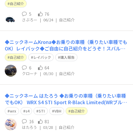
をどうぞ！初めまして！さぶろーですWRCに影響を受け
自己紹介
て最近スバルに辿り着きましたまだ車を所有出来ない年齢
ですが、ファーストカーはBRZを希望中です♩↓この頃は
5
76
さぶろー
|
06/24
|
自己紹介
下の感じで絵描
◆ニックネームKrona◆お乗りの車種（乗りたい車種でも
OK）レイバック◆ご自由に自己紹介をどうぞ！スバル車
良いなーと思っていたら23年式、走行距離約6,000kmで
自己紹介
レイバック
購入報告
タワーバー、ドロースティフナー等々フル装備のレイバッ
クを見つけて衝動買いしました！東京スバルさん管内でず
6
64
クローナ
|
05/30
|
自己紹介
っと面倒を見られていた個体との
◆ニックネーム はたろう ◆お乗りの車種（乗りたい車種
でもOK） WRX S4 STI Sport R-Black Limited(WRブル
ー・パール) ◆ご自由に自己紹介をどうぞ！ 本日納車され
wrx
s4
STI
VBH
自己紹介
ました!初めてのスバル車です、たくさん走るぞ〜。
16
81
はたろう
|
03/28
|
自己紹介