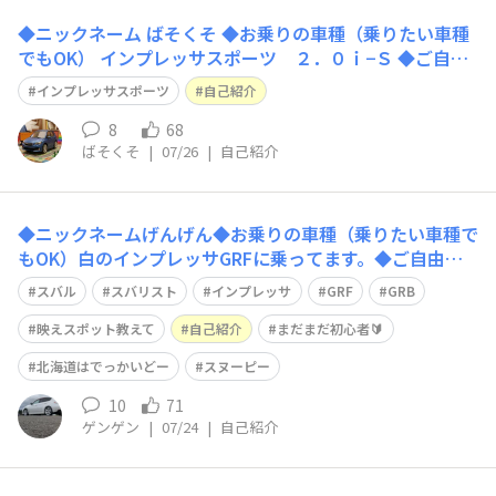
◆ニックネーム ばそくそ ◆お乗りの車種（乗りたい車種
でもOK） インプレッサスポーツ ２．０ｉ−Ｓ ◆ご自由
に自己紹介をどうぞ！ はじめまして。 昨年になります
インプレッサスポーツ
自己紹介
が、人生初の車をインプレッサスポーツに決め、購入した
者です。 色々中古車を見て回って車を探していたのです
8
68
ばそくそ
|
07/26
|
自己紹介
がなかなかビビッとくる車に
◆ニックネームげんげん◆お乗りの車種（乗りたい車種で
もOK）白のインプレッサGRFに乗ってます。◆ご自由に
自己紹介をどうぞ！はじめまして。名古屋生まれ、札幌育
スバル
スバリスト
インプレッサ
GRF
GRB
ち、（・”@スヌーピー好きのげんげんです。昨年、私は
やっとの思いで運転免許取れました。​憧れのクルマが昔か
映えスポット教えて
自己紹介
まだまだ初心者🔰
らスバルで、いつか叶えてやるんだとい
北海道はでっかいどー
スヌーピー
10
71
ゲンゲン
|
07/24
|
自己紹介